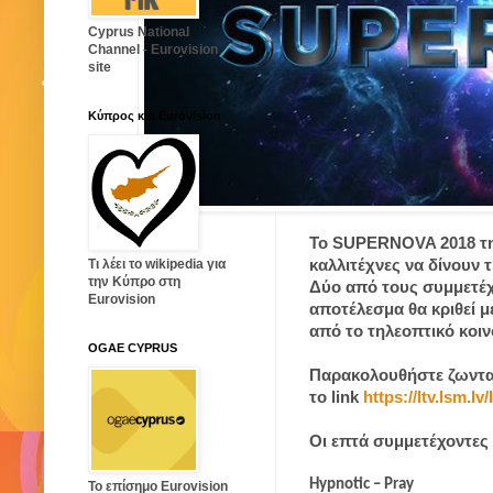
Cyprus National
Channel - Eurovision
site
Κύπρος και Eurovision
Το SUPERNOVA 2018 της
καλλιτέχνες να δίνουν 
Τι λέει το wikipedia για
την Κύπρο στη
Δύο από τους συμμετέχ
Eurovision
αποτέλεσμα θα κριθεί μ
από το τηλεοπτικό κοιν
OGAE CYPRUS
Παρακολουθήστε ζωνταν
το link
https://ltv.lsm.lv
Οι επτά συμμετέχοντες
Hypnotic – Pray
Το επίσημο Eurovision