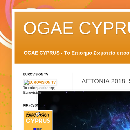
OGAE CYPR
OGAE CYPRUS - Tο Επίσημο Σωματείο υποστη
EUROVISION TV
ΛΕΤΟΝΙΑ 2018: S
Το επίσημο site της
Eurovision
ΡΙΚ (CyBC)