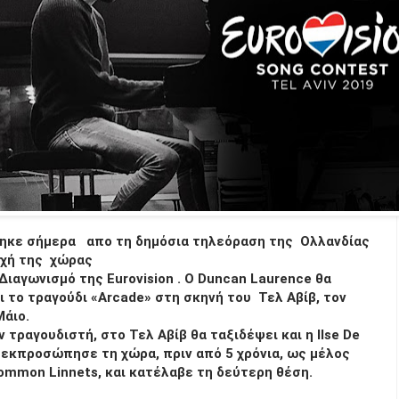
ηκε σήμερα απο τη δημόσια τηλεόραση της
Ολλανδίας
χή της χώρας
Διαγωνισμό της Eurovision
. Ο
Duncan Laurence
θα
ι το τραγούδι «Arcade» στη σκηνή του
Τελ Αβίβ
, τον
Μάιο.
ν τραγουδιστή, στο Τελ Αβίβ θα ταξιδέψει και η
Ilse De
εκπροσώπησε τη χώρα, πριν από 5 χρόνια, ως μέλος
ommon Linnets
, και κατέλαβε τη δεύτερη θέση.