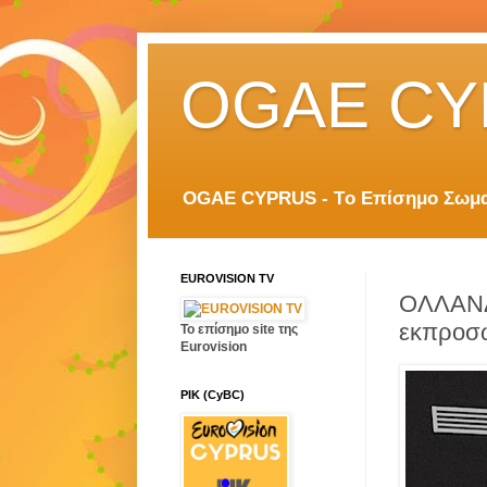
OGAE CY
OGAE CYPRUS - Tο Επίσημο Σωματ
EUROVISION TV
ΟΛΛΑΝΔΙ
εκπροσω
Το επίσημο site της
Eurovision
ΡΙΚ (CyBC)