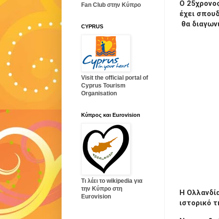
Ο 25χρονο
Fan Club στην Κύπρο
έχει σπουδ
θα διαγωνι
CYPRUS
Visit the official portal of
Cyprus Tourism
Organisation
Κύπρος και Eurovision
Τι λέει το wikipedia για
την Κύπρο στη
Η Ολλανδία
Eurovision
ιστορικό τ