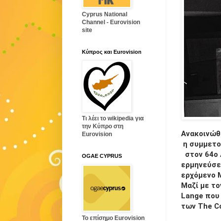
Cyprus National
Channel - Eurovision
site
Κύπρος και Eurovision
Τι λέει το wikipedia για
την Κύπρο στη
Ανακοινώθ
Eurovision
η συμμετο
στον 64ο 
OGAE CYPRUS
ερμηνεύσε
ερχόμενο 
Μαζί με το
Lange
που 
των
The C
Το επίσημο Eurovision