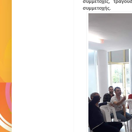
συμμετοχές, τραγού
συμμετοχής.