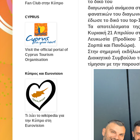
το δικό του
Fan Club στην Κύπρο
διαγωνισμό ανάμεσα στ
φανατικών του διαγωνι
CYPRUS
έδωσε το δικό του top-
Τα αποτελέσματα τη
Κυριακή 21 Απριλίου σ
Λευκωσία (Προδίκου 
Ζορπά και Πανδώρα).
Visit the official portal of
Στην σημερινή εκδήλω
Cyprus Tourism
Διοικητικό Συμβούλιο
Organisation
τίμησαν με την παρουσ
Κύπρος και Eurovision
Τι λέει το wikipedia για
την Κύπρο στη
Eurovision