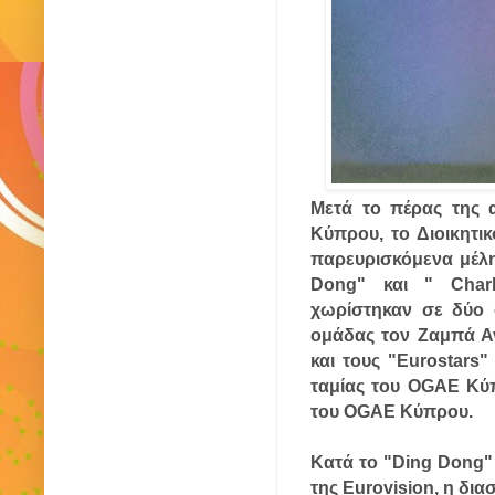
Μετά το πέρας της 
Κύπρου, το Διοικητι
παρευρισκόμενα μέλη.
Dong" και " Charl
χωρίστηκαν σε δύο 
ομάδας τον Ζαμπά Α
και τους "Eurostars
ταμίας του OGAE Κύπ
του OGAE Κύπρου.
Κατά το "Ding Dong"
της Eurovision, η δια