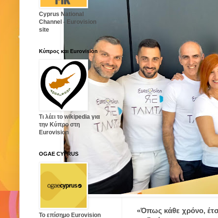
Cyprus National
Channel - Eurovision
site
Κύπρος και Eurovision
Τι λέει το wikipedia για
την Κύπρο στη
Eurovision
OGAE CYPRUS
«Όπως κάθε χρόνο, έτσι
Το επίσημο Eurovision