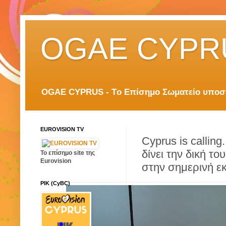
OGAE CYPR
OGAE CYPRUS - Tο Επίσημο Σωματείο υποστη
EUROVISION TV
Cyprus is calli
δίνει την δική τ
Το επίσημο site της
Eurovision
στην σημερινή ε
ΡΙΚ (CyBC)