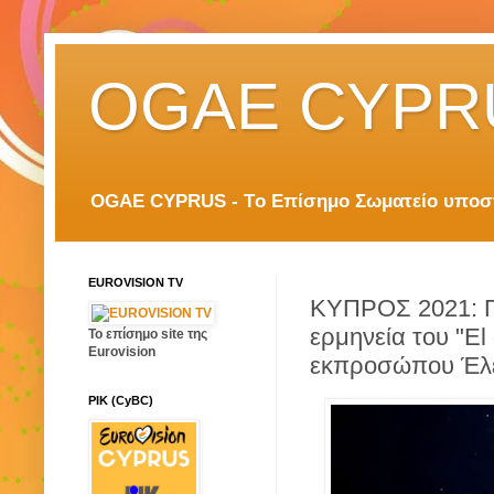
OGAE CYPR
OGAE CYPRUS - Tο Επίσημο Σωματείο υποστη
EUROVISION TV
ΚΥΠΡΟΣ 2021: Π
ερμηνεία του "El 
Το επίσημο site της
Eurovision
εκπροσώπου Έλε
ΡΙΚ (CyBC)