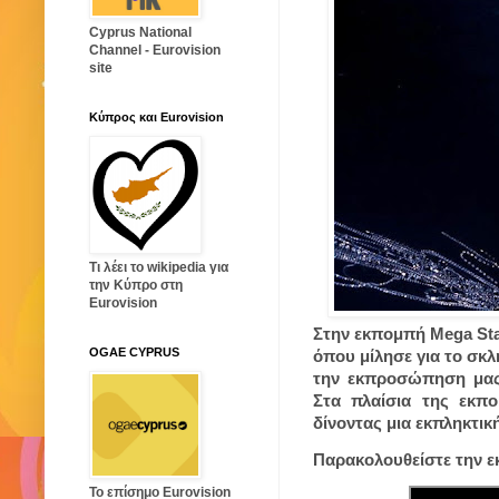
Cyprus National
Channel - Eurovision
site
Κύπρος και Eurovision
Τι λέει το wikipedia για
την Κύπρο στη
Eurovision
Στην εκπομπή Mega Sta
OGAE CYPRUS
όπου μίλησε για το σκ
την εκπροσώπηση μας 
Στα πλαίσια της εκπ
δίνοντας μια εκπληκτικ
Παρακολουθείστε την ε
Το επίσημο Eurovision